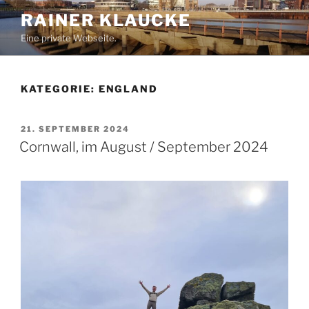
Zum
RAINER KLAUCKE
Inhalt
Eine private Webseite.
springen
KATEGORIE:
ENGLAND
VERÖFFENTLICHT
21. SEPTEMBER 2024
AM
Cornwall, im August / September 2024