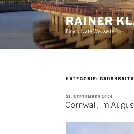
Zum
Inhalt
RAINER K
springen
Eine private Webseite.
KATEGORIE:
GROSSBRITA
VERÖFFENTLICHT
21. SEPTEMBER 2024
AM
Cornwall, im Augu