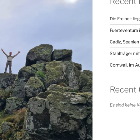
Recent 
Die Freiheit li
Fuerteventura 
Cadiz, Spanien
Stahlträger mi
Cornwall, im A
Recent
Es sind keine