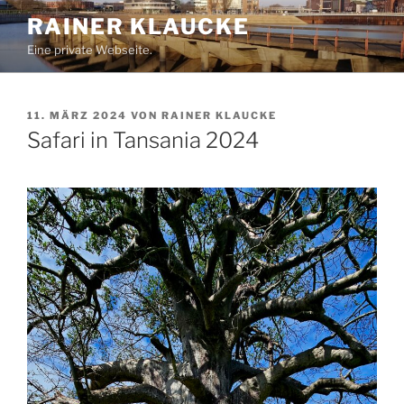
Zum
RAINER KLAUCKE
Inhalt
Eine private Webseite.
springen
VERÖFFENTLICHT
11. MÄRZ 2024
VON
RAINER KLAUCKE
AM
Safari in Tansania 2024